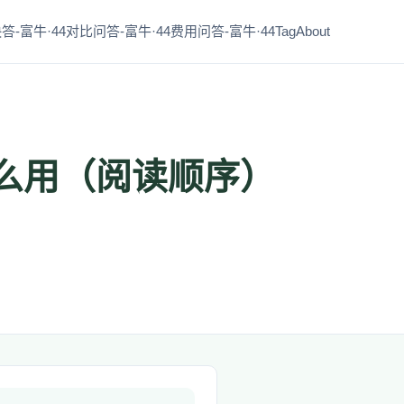
答-富牛·44
对比问答-富牛·44
费用问答-富牛·44
Tag
About
么用（阅读顺序）